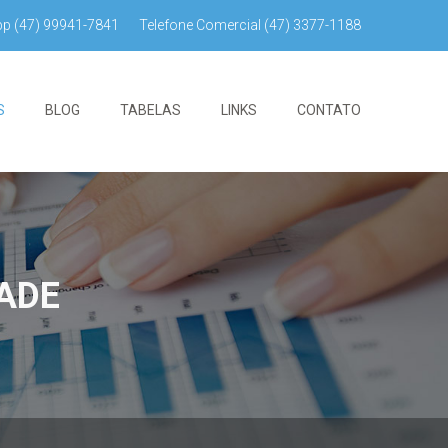
pp
(47) 99941-7841
Telefone Comercial
(47) 3377-1188
S
BLOG
TABELAS
LINKS
CONTATO
DADE