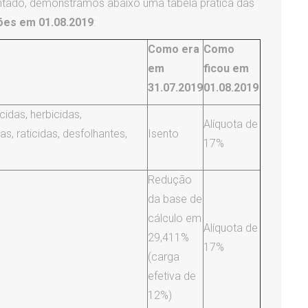
entado, demonstramos abaixo uma tabela prática das
ões em 01.08.2019
:
Como era
Como
em
ficou em
31.07.2019
01.08.2019
cidas, herbicidas,
Alíquota de
as, raticidas, desfolhantes,
Isento
17%
Redução
da base de
cálculo em
Alíquota de
29,411%
17%
(carga
efetiva de
12%)