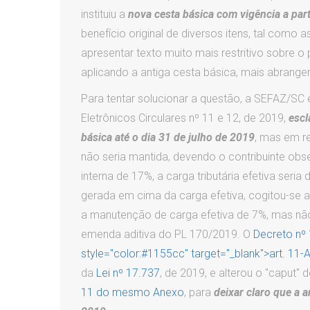
instituiu a
nova cesta básica com vigência a par
benefício original de diversos itens, tal como 
apresentar texto muito mais restritivo sobre o 
aplicando a antiga cesta básica, mais abrange
Para tentar solucionar a questão, a SEFAZ/SC 
Eletrônicos Circulares nº 11 e 12, de 2019,
escl
básica até o dia 31 de julho de 2019
, mas em r
não seria mantida, devendo o contribuinte obse
interna de 17%, a carga tributária efetiva ser
gerada em cima da carga efetiva, cogitou-se a
a manutenção de carga efetiva de 7%, mas não 
emenda aditiva do PL 170/2019. O
Decreto nº
style="color:#1155cc" target="_blank">art. 1
da
Lei nº 17.737
, de 2019, e alterou o "caput" 
11 do mesmo Anexo
, para
deixar claro que a a