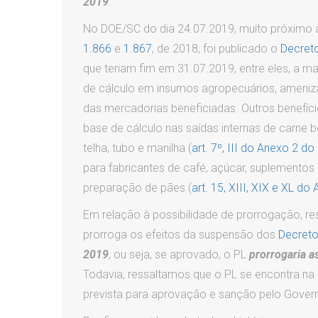
2019
.
No DOE/SC do dia 24.07.2019, muito próximo 
1.866
e
1.867
, de 2018, foi publicado o
Decret
que teriam fim em 31.07.2019, entre eles, a 
de cálculo em insumos agropecuários, amenizan
das mercadorias beneficiadas. Outros benefí
base de cálculo nas saídas internas de carne b
telha, tubo e manilha (
art. 7º, III do Anexo 2 
para fabricantes de café, açúcar, suplementos a
preparação de pães (
art. 15, XIII, XIX e XL 
Em relação à possibilidade de prorrogação, re
prorroga os efeitos da suspensão dos
Decreto
2019
, ou seja, se aprovado, o PL
prorrogaria a
Todavia, ressaltamos que o PL se encontra na
prevista para aprovação e sanção pelo Gover