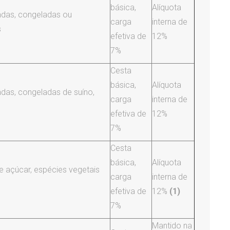
básica,
Alíquota
iadas, congeladas ou
carga
interna de
s
efetiva de
12%
7%
Cesta
básica,
Alíquota
adas, congeladas de suíno,
carga
interna de
efetiva de
12%
7%
Cesta
básica,
Alíquota
e açúcar, espécies vegetais
carga
interna de
efetiva de
12%
(1)
7%
Mantido na