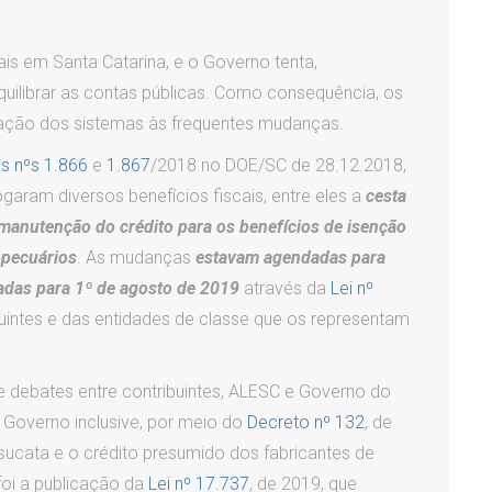
ais em Santa Catarina, e o Governo tenta,
equilibrar as contas públicas. Como consequência, os
ação dos sistemas às frequentes mudanças.
s nºs 1.866
e
1.867
/2018 no DOE/SC de 28.12.2018,
garam diversos benefícios fiscais, entre eles a
cesta
manutenção do crédito para os benefícios de isenção
opecuários
. As mudanças
estavam agendadas para
adas para 1º de agosto de 2019
através da
Lei nº
buintes e das entidades de classe que os representam
 de debates entre contribuintes, ALESC e Governo do
O Governo inclusive, por meio do
Decreto nº 132
, de
sucata e o crédito presumido dos fabricantes de
foi a publicação da
Lei nº 17.737
, de 2019, que