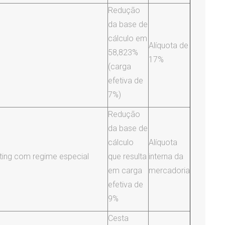
Redução
da base de
cálculo em
Alíquota de
58,823%
17%
(carga
efetiva de
7%)
Redução
da base de
cálculo
Alíquota
ting com regime especial
que resulta
interna da
em carga
mercadoria
efetiva de
9%
Cesta