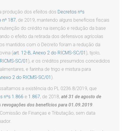
a produção dos efeitos dos
Decretos nºs
o nº 187
, de 2019, mantendo alguns benefícios fiscais
manutenção do crédito na isenção e redução da base
do o efeito da retirada dos defensivos agrícolas
cios mantidos com o Decreto foram a redução da
ovina (
art. 12-B, Anexo 2 do RICMS-SC/01
), tijolo,
do RICMS-SC/01
), e os créditos presumidos concedidos
limentares, e farinha de trigo e mistura para
do Anexo 2 do RICMS-SC/01
).
ssaltamos a existência do PL 0236.8/2019, que
s nºs 1.866
e
1.867
, de 2018,
até 31 de agosto de
s revogações dos benefícios para 01.09.2019
.
 Comissão de Finanças e Tributação, sem data
nador.