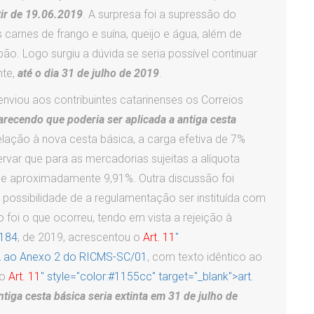
tir de 19.06.2019
. A surpresa foi a supressão do
as carnes de frango e suína, queijo e água, além de
pão. Logo surgiu a dúvida se seria possível continuar
nte,
até o dia 31 de julho de 2019
.
enviou aos contribuintes catarinenses os Correios
arecendo que poderia ser aplicada a antiga cesta
elação à nova cesta básica, a carga efetiva de 7%
rvar que para as mercadorias sujeitas a alíquota
ia de aproximadamente 9,91%. Outra discussão foi
 possibilidade de a regulamentação ser instituída com
foi o que ocorreu, tendo em vista a rejeição à
 184
, de 2019, acrescentou o
Art. 11
"
1-A ao Anexo 2 do RICMS-SC/01
, com texto idêntico ao
do
Art. 11
" style="color:#1155cc" target="_blank">art.
ntiga cesta básica seria extinta em 31 de julho de