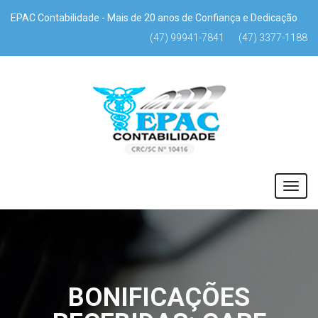
EPAC Contabilidade - Mais de 20 anos de Confiança e Dedicação
(47) 99941-7841
(47) 3377-1188
BONIFICAÇÕES