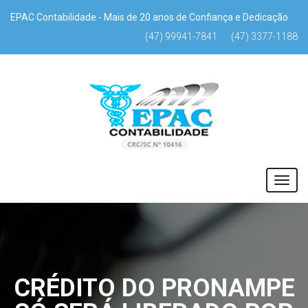
EPAC Contabilidade - Mais de 20 anos de Confiança e Dedicação
(47) 99941-7841
(47) 3377-1188
CRÉDITO DO PRONAMPE