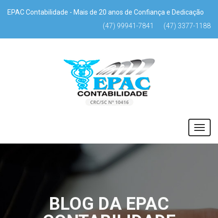
EPAC Contabilidade - Mais de 20 anos de Confiança e Dedicação
(47) 99941-7841
(47) 3377-1188
BLOG DA EPAC