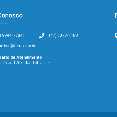
 Conosco
) 99941-7841
(47) 3377-1188
ac.bnu@terra.com.br
rário de Atendimento
s 8h às 12h e das 13h às 17h