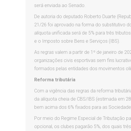
será enviada ao Senado.
De autoria do deputado Roberto Duarte (Repub
21/26 foi aprovado na forma do substitutivo d
alíquota unificada será de 5% para três tributo
e o Imposto sobre Bens e Serviços (IBS).
As regras valem a partir de 1º de janeiro de 2
organizações civis esportivas sem fins lucra
formados pelas entidades dos movimentos olímp
Reforma tributária
Com a vigência das regras da reforma tributár
da alíquota cheia de CBS/IBS (estimada em 28,5
bem acima dos 6% fixados para as Sociedade
Por meio do Regime Especial de Tributação pa
opcional, os clubes pagarão 5%, dos quais três