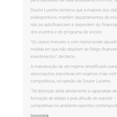
particularidades de cada atividade econômica"
, d
Doutor Luizinho lembrou que a maioria dos clu
poliesportivos, mantêm departamentos de moda
não se autofinanciam e dependem do financia
dos eventos e do programa de sócios.
"Os clubes menores e com menor poder aquisitiv
medida em que não dispõem de fôlego financeir
investimentos"
, declarou.
A manutenção de um regime simplificado par
associações esportivas em regimes mais comp
competitivos, na opinião de Doutor Luizinho.
"Tal distorção afeta diretamente a capacidade d
formação de atletas e pela difusão do esporte
competitivas no ambiente esportivo contemporâ
Isonomia