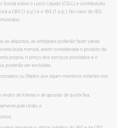
o Social sobre o Lucro Líquido (CSLL) e contribuição
rá a CBS (1 p.p.) e o IBS (1 p.p.). No caso do IBS,
município.
s as alíquotas, as entidades poderão fazer várias
receita bruta mensal, assim considerada o produto da
nta própria, o preço dos serviços prestados e o
a, poderão ser excluídas:
 associados ou filiados que sejam membros votantes nos
vindos de loterias e de apostas de quota fixa;
riamente pela União; e
cínios.
derá apropriar e utilizar créditos do IBS e da CBS