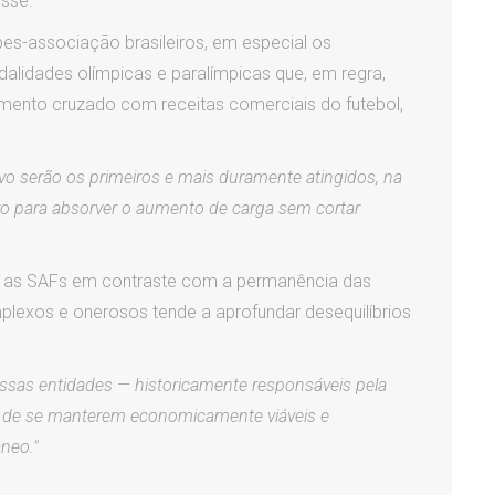
isse.
bes-associação brasileiros, em especial os
lidades olímpicas e paralímpicas que, em regra,
mento cruzado com receitas comerciais do futebol,
o serão os primeiros e mais duramente atingidos, na
o para absorver o aumento de carga sem cortar
a as SAFs em contraste com a permanência das
lexos e onerosos tende a aprofundar desequilíbrios
essas entidades — historicamente responsáveis pela
 — de se manterem economicamente viáveis e
neo."