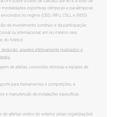
l (4% sobre a base de cálculo) até 80% a título de
modalidades esportivas olímpicas e paralímpicas.
 envolvidos no regime (CBS, IRPJ, CSLL e INSS).
 de investimento contínuo e da participação
ional ou internacional, em no mínimo seis
s do futebol.
e dedução, aqueles efetivamente realizados e
dades:
agem de atletas, comissões técnicas e equipes de
sporte para treinamentos e competições; e
os e manutenção de instalações específicas.
 de atletas vindos do exterior pelas organizações