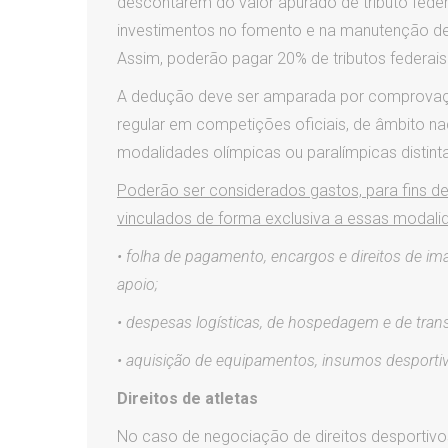
descontarem do valor apurado de tributo federa
investimentos no fomento e na manutenção de 
Assim, poderão pagar 20% de tributos federais
A dedução deve ser amparada por comprovação
regular em competições oficiais, de âmbito nac
modalidades olímpicas ou paralímpicas distinta
Poderão ser considerados gastos, para fins d
vinculados de forma exclusiva a essas modali
• folha de pagamento, encargos e direitos de im
apoio;
• despesas logísticas, de hospedagem e de tran
• aquisição de equipamentos, insumos desportiv
Direitos de atletas
No caso de negociação de direitos desportivos