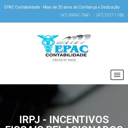
EPAC Contabilidade - Mais de 20 anos de Confiança e Dedicação
(47) 99941-7841
(47) 3377-1188
IRPJ - INCENTIVOS