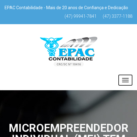
EPAC Contabilidade - Mais de 20 anos de Confiança e Dedicação
(47) 99941-7841
(47) 3377-1188
MICROEMPREENDEDOR